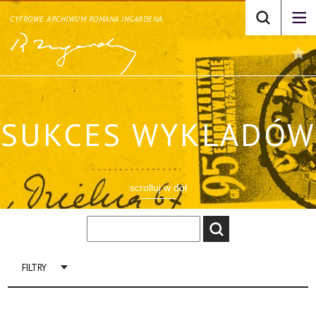
CYFROWE ARCHIWUM ROMANA INGARDENA
SUKCES WYKLADÓW
scrolluj w dół
FILTRY