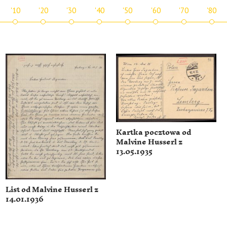
'10
'20
'30
'40
'50
'60
'70
'80
Kartka pocztowa od
Malvine Husserl z
13.05.1935
List od Malvine Husserl z
14.01.1936