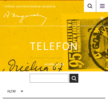
CYFROWE ARCHIWUM ROMANA INGARDENA
TELEFON
scrolluj w dół
FILTRY