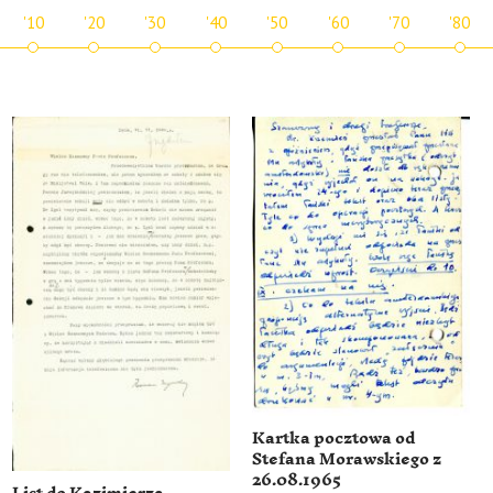
'10
'20
'30
'40
'50
'60
'70
'80
Kartka pocztowa od
Stefana Morawskiego z
26.08.1965