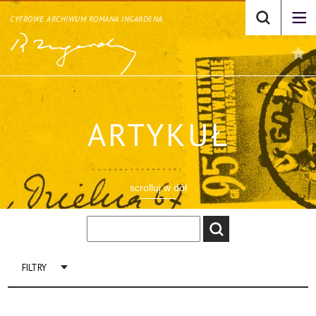
CYFROWE ARCHIWUM ROMANA INGARDENA
ARTYKUŁ
scrolluj w dół
FILTRY