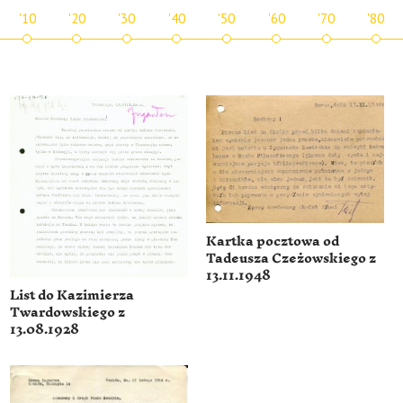
'10
'20
'30
'40
'50
'60
'70
'80
Kartka pocztowa od
Tadeusza Czeżowskiego z
13.11.1948
List do Kazimierza
Twardowskiego z
13.08.1928